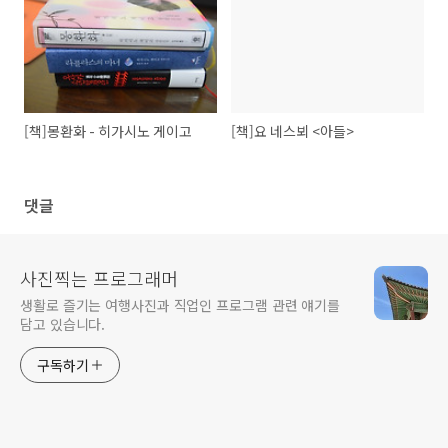
[책]몽환화 - 히가시노 게이고
[책]요 네스뵈 <아들>
댓글
사진찍는 프로그래머
생활로 즐기는 여행사진과 직업인 프로그램 관련 얘기를
담고 있습니다.
구독하기