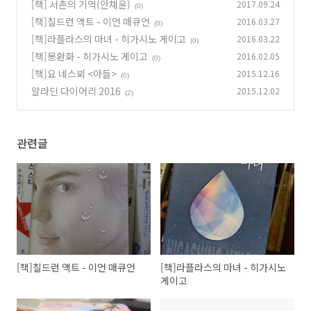
[책] 서촌의 기억(안채윤)
2017.09.24
(0)
[책]칠드런 액트 - 이언 매큐언
2016.03.27
(0)
[책]라플라스의 마녀 - 히가시노 게이고
2016.03.22
(0)
[책]몽환화 - 히가시노 게이고
2016.02.05
(0)
[책]요 네스뵈 <아들>
2015.12.16
(0)
알라딘 다이어리 2016
2015.12.02
(2)
관련글
[책]칠드런 액트 - 이언 매큐언
[책]라플라스의 마녀 - 히가시노
게이고