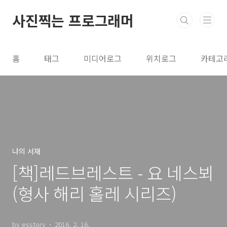
본문 바로가기
사진찍는 프로그래머
홈
태그
미디어로그
위치로그
카테고
나의 서재
[책]레드브레스트 - 요 네스뵈
(형사 해리 홀레 시리즈)
by esstory
2016. 2. 16.