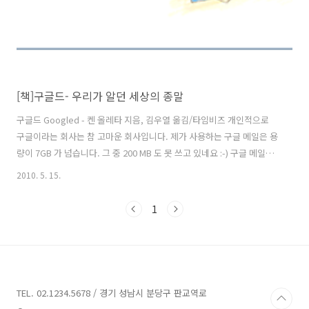
[책]구글드- 우리가 알던 세상의 종말
구글드 Googled - 켄 올레타 지음, 김우열 옮김/타임비즈 개인적으로
구글이라는 회사는 참 고마운 회사입니다. 제가 사용하는 구글 메일은 용
량이 7GB 가 넘습니다. 그 중 200 MB 도 못 쓰고 있네요 :-) 구글 메일의
장점은 뭐니 뭐니 해도 스팸없이 광활한 개인 저장소 역할을 충분히 한다
2010. 5. 15.
는 점입니다. 게다가 공짜로요 ^^ 웬만한 정보는 구글 메일에 저장하는
습관이 들었습니다. (에버노트 등도 애용하지만). 구글 서버에 있다 보니
1
검색도 잘 되고 잃어 버릴 일도 없고, 언제 어느 때고 찾아 낼 수 있으니까
요. 구글 메일에는 연락처도 있습니다. 아웃룩에서 연락처를 구글로 옮기
고부터는 연락처 잃어 버릴 일이 없습니다. 연락처가 서버에 항상 보관되
어 있어 PC를 포맷하든 하드디스크가 날아가든 아무런..
TEL. 02.1234.5678 / 경기 성남시 분당구 판교역로