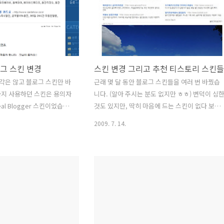
erence and won the
리는 등 저와 잘 맞지 않는다고 여겼습니다. 상대
 strong competition ..
적으로 me2DAY 2008년 4월에 개설한 이후로 지
금까지 1400 여개의 글을 적었네요. 그 사이 미친
분들을 100 명은 못 채웠지만 많은 분들을 알게 
고 의견을 주고 받아 왔습니다. 지금 생각..
로그 스킨 변경
스킨 변경 그리고 추천 티스토리 스킨들
각은 않고 블로그 스킨만 바
근래 몇 달 동안 블로그 스킨들을 여러 번 바꿨습
까지 사용하던 스킨은 용의자
니다. (알아 주시는 분도 없지만 ㅎㅎ) 변덕이 심
al Blogger 스킨이었습니
것도 있지만, 딱히 마음에 드는 스킨이 없다 보니,
사이즈만 약간 늘려 사용했더
이것 저것 시도해 보게 되네요. 얼마 전에 바꾼 스
2009. 7. 14.
완성도가 상당히 높고 마음에
킨은 티스토리에서 제공하는 1단 스킨
느 날, 우측의 파란 배경이
Divergence(Brown)이었습니다. 내용에 충실하
보다 사이드 바가 더 잘 보
고, 큰 사진도 부담 없이 올릴 수 있는 1단 스킨에
 또 스킨질을 하게 됐습니
대한 로망 같은 게 있어서 요 놈을 보자 마자 변경
해 주는 스킨들을 둘러 보았
했더랬습니다. 티스토리에 스킨 저장 기능 덕분에
을 발견하지 못하였고 령주
저장해 둔 스킨을 열어 보니 요런 스킨이 나오네
킨계의 고수님들도 요즘은 바
요. 늘 느끼지만, 1단 스킨에서는 사이드 바에 가
하셔서, 결국 안착한 스킨이
져가야 할 내용들이 본문 상단이나, 하단 어딘가