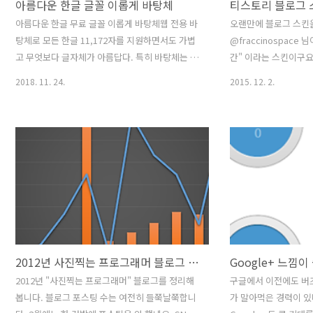
아름다운 한글 글꼴 이롭게 바탕체
아름다운 한글 무료 글꼴 이롭게 바탕체웹 전용 바
오랜만에 블로그 스킨을
탕체로 모든 한글 11,172자를 지원하면서도 가볍
@fraccinospace
고 무엇보다 글자체가 아름답다. 특히 바탕체는 아
간" 이라는 스킨이구요
저씨 느낌 난다는 편견을 깨고, 이 글꼴은 이쁘다
는 스킨입니다. 제 경
2018. 11. 24.
2015. 12. 2.
^^; 한가지 폰트에 꽂히면 사용하는 거의 모든 프
경하다 스킨이 예뻐서 
로그램에 기본 글꼴을 변경하고 싶어진다. 이전에
"프라치노 공간" 티스
는 함초롬돋움 글꼴이 너무 좋아서 크롬이나 IE, 원
자인이 깔끔합니다. 뭔
노트, Notepad++ 등 글꼴을 모두 바꾼 것처럼 요
건 다 들어 있고 굳이 
즘은 이쁘게 바탕체로 바꾸고 있다. 이왕 하는 김
있네요. 스킨 가이드가
에 블로그 폰트도 해당 폰트로 변경했다 ^^ 이롭게
스킨을 내려 받으면 잘 
바탕체 다운로드 링크폰트의 간단한 소개와 직접
이나 css 를 공부해
폰트가 어떻게 보이는지 확인도 가능하다 윈도우
을 보면서 쉽게 바꿀 
용 폰트와 웹 폰트 다운로드 링크를 제공한다. 이
에 DISQUS 를 티스
롭게 바탕체 제작 인터뷰제작자님의 제작 노트를
"DISQUS Kit 사용
엿볼 수 있는 기사링크 이..
하니 쉽게..
2012년 사진찍는 프로그래머 블로그 결산
Google+ 느낌이
2012년 "사진찍는 프로그래머" 블로그를 정리해
구글에서 이전에도 버즈
봅니다. 블로그 포스팅 수는 여전히 들쭉날쭉합니
가 말아먹은 경력이 있