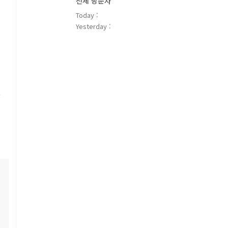
전체 방문자
Today :
Yesterday :
되
한
에