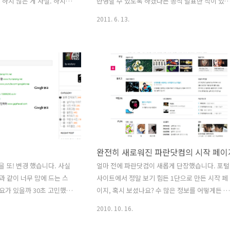
를 하지 않은 게 사실. 하지만,
반영할 수 있도록 하겠다는 공식 발표한 적이 있
가입해서 써 보니 생각보다 큰
다. [검색] 외부 블로그 검색 수집 시스템 개선
2011. 6. 13.
 Google+ 의 가장 핵심
NAVER가 말씀드립니다 워낙 독점적인 지위를 가
개인적으로 페이스북을 쓰면서도
지고 있는 네이버이기 때문에, 늘 그래왔듯 독점
나가, 내 글의 일부는 특정
인 지위를 스스로 놓으려 하지 않는 1위 기업들을
사 사람들 – 에게 선택적으
항상 봐 왔기에 이번에도 그냥 듣기 좋으라고 하
었다. 구글 서클은 이 기능
립서비스라고 생각했는데 지난 주부터 갑자기 변
c 으로 쓴 글들은 거진 트위
방의 내 티스토리 블로그에 방문자가 좀 늘었다.
지고 특정 그룹에게만 쓴 글
일 평균 500 명이 고작이었는데 6월 들어 갑자기
들만 주고 받을 수 있다. 게다
700 명 이상의 방문자가 눈에 띄기 시작 했고 오
쓰면 Google+ 에 가입되지
도 이미 700 명을 넘은 것. 설마 네이버 때문인가
 글이 메일로..
싶어 구글 Analytics 으로 오랜만에 내 블로그 방
문자 기록을..
완전히 새로워진 파란닷컴의 시작 페이
을 또! 변경 했습니다. 사실
얼마 전에 파란닷컴이 새롭게 단장했습니다. 포털
과 같이 너무 맘에 드는 스
사이트에서 정말 보기 힘든 1단으로 만든 시작 페
요가 있을까 30초 고민했는
이지, 혹시 보셨나요? 수 많은 정보를 어떻게든 시
블로그에 변화도 주고 제 자
작 페이지에 꾸겨 넣기 위해 온 힘을 다 쓰고 있는
2010. 10. 16.
히 해 보자는 의미에서 싹
국내 포털과는 달리 파란은 오히려 심플 그 자체
바뀐 스킨은 지금 보고 계신
승부를 한 것입니다. 사실 파란은 거의 방문하지