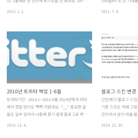
다. 2월에는 한 건밖에 포스팅을 안 했네요. SNS
Google+ 도 큰 기대
가 등장하면서 블로그를 계속해야 하나 시간을 계
며칠 Google+ 에 
2013. 1. 1.
2011. 7. 4.
속 들여서 할 가치가 있나 이래 저래 고민이 많았
가능성이 엿보인다. 일단
는데, 결국은 시간 투입을 최소로 하더라도 간단하
인 Circle 기능. 
게나마 꾸준히 글을 쓰자고 맘 먹었습니다. 다행히
늘 아쉬웠던 점 중에 하
월 블로그 방문자 수는 1,2월 2만명 수준에서 년
사람들 - 예를 들면 회
말인 최근에는 월까지 약 5만명 정도 방문해 주고
로 보여졌음 하는 점이
있습니다. 꾸준하지는 않지만 조금씩 늘어난 포스
에서 시작한다. Publi
팅 회수로 인해 네이버나 구글, 다음으로부터 꾸준
터와 동일한 효과를 가
히 검색 유입이 되고 있어 방문자가 증가 하는 것
은, 해당 그룹 내 사람
으로 보입니다. 올해 5월에는 한달 방문자가 15만
가, 해당 그룹에 글을 
명이나 나왔는데 (한해 방문자의 절반이 5월에 방
않은 사람일지라도 해당
문) 5월달에 포스팅 한 ..
2010년 트위터 백업 1-6월
블로그 스킨 변경
트위터기간 : 2010.1~2010.6월 2010년에 트위터
간만에(?) 블로그 스킨
에서 정말 많이도 짹짹 거렸네요. ^__^ 중요한 글
기존 스킨도 아래 그림
들도 일부 있어서 나중에 찾기 쉽게 블로그로 백업
킨이어서 굳이 바꿀 필
해 봅니다. 트위터 백업은 짹짹 이라는 프로그램을
데 올해가 가기 전에 
2010. 12. 4.
2010. 11. 30.
사용해서 손쉽게 가져왔습니다. 만들어 주신 분께
신도 블로그에 더 열심
감사를 :-) Tweet DateText2010-05-31
바꿔 봤습니다. 새로 