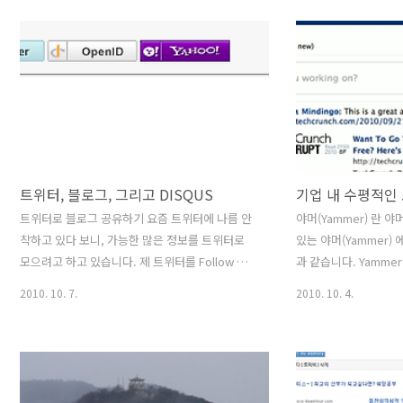
13:35:00서빈백사 에메랄드 빛 바다
그대로입니다. (잘 안 
http://yfrog.com/bcrrydj2010-05-30
Refresh 해 보세요 ^
10:49:00처음 타보는 할인 항공 진에어. 신기하게
Premium BG 라는
좌석표가 없다 대신 5000 원 더 주면 우선 탑승권
주신 유료 스킨입니다.
을 살 수 있다. 우선. 탐승권 포함해도 가격이 워낙
노고에 비하면 얼마 안
착해 좋다. http://yfrog.com/1sgv8j2010-05-
한 디자인의 블로그 스
29 16:00:00기아 소울 광고 http://youtu.be..
일입니다. 제대로 된 
렇게 유료라도 멋진 스
블로그마다 멋진..
트위터, 블로그, 그리고 DISQUS
트위터로 블로그 공유하기 요즘 트위터에 나름 안
야머(Yammer) 란 야
착하고 있다 보니, 가능한 많은 정보를 트위터로
있는 야머(Yammer)
모으려고 하고 있습니다. 제 트위터를 Follow 하
과 같습니다. Yammer R
시는 분들은 아실 테지만, 제 Tweet 의 대부분은
You Work Yammer's 
2010. 10. 7.
2010. 10. 4.
사실 RSS 에서 가져와 공유하고 있는데요. RSS
and Adam Pisoni sa
에서 좋은 글을 만나면, 해당 블로그의 원문을 찾
apply the social me
아가, 다양한 방법으로 Twitter로 원저작자를 연
pioneered by Faceb
계시켜 공유하려고 노력 중입니다. 블로그 글을 트
workplace. The com
위터로 공유하는 방법은 무수히 많습니다만 제가
public in September