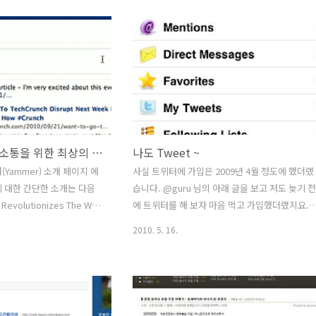
보이신다면 F5 를 눌러서
않는 사이트여서 그 전에는 어떤 식으로 포털화면
^) 이번 스킨 이름은 IT
이 구성되어 있었는지 자세히는 모르지만, 금번 
 스킨으로 용의자님이 제작해
신 만으로도 파란에 대한 호감이 생겼습니다 ^_^
 사실 만들어 주시는 분의
여기 저기 많은 관련 부서에서 "이 정보는 반드시
 되는 금액으로 이렇게 훌륭
필요해", "요걸 빼면 절대로 안돼!!", 하는 반대에
킨을 가진다는 게 참 감사한
부딪혔을 법도 한데, 기획자나, 관련 부서가 잘도
스킨이 부족한 티스토리에 이
협심해서 요런 작품을 선보였네요. (높으신 분의
킨이 많이 많이 보급되어,
결단도 큰 도움이 됐겠죠? ) 1단으로 포털 메인을
개선함으로써 가..
기업 내 수평적인 소통을 위한 최상의 도구 야머(Yammer)
나도 Tweet ~
머(Yammer) 소개 페이지 에
사실 트위터에 가입은 2009년 4월 정도에 했더랬
 에 대한 간단한 소개는 다음
습니다. @guru 님의 아래 글을 보고 저도 늦기 전
evolutionizes The Way
에 트위터를 해 보자 마음 먹고 가입했더랬지요.
founders David Sacks
트위터 / Twitter 하고 계신가요 ? : Tweet &
2010. 5. 16.
w an opportunity to
Twitter 하지만, 상호간의 댓글과 친분(?)관계를
dia revolution
중시하는 미투데이에 비해 트위터는 쉽게 적응이
ook and Twitter to the
되지 않았습니다. 수천명의 추종자를 자랑하는 유
pany launched to the
명한 사람들을 follow 해도 특별히 듣고 싶은 얘
 2008 at the
가 나오는 것도 아니고, 글을 적어도 쉽게 묻혀 버