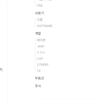
었
다낭
사용기
적
지름
SOFTWARE
는
개발
파이썬
JAVA
늘
C C++
LUA
OTHERS
지
C#
부동산
주식
로