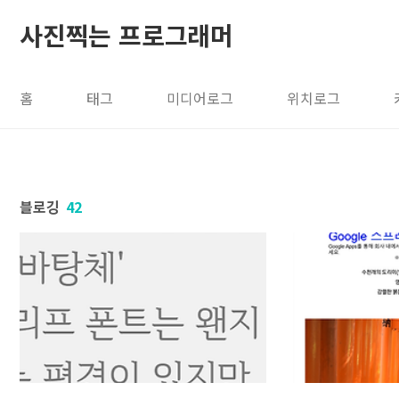
본문 바로가기
사진찍는 프로그래머
홈
태그
미디어로그
위치로그
블로깅
42