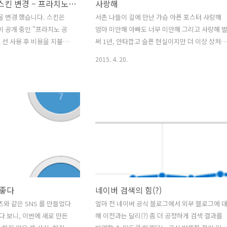
티스토리 블로그 스킨 변경 – 프라치노 공간
사랑해
 변경 했습니다. 스킨은
서촌 나들이 길에 만난 가슴 아픈 포스터 사랑해
 님이 공개 중인 "프라치노 공
엄마 미안해 아빠도 너무 미안해 그리고 사랑해 
 선 사용 후 비용을 지불하
써 1년, 안타깝고 슬픈 현실이지만 더 이상 상처 
우에는 다른 분 블로그를 구
이 잘 보듬어 주는 사회가 되었으면...
2015. 4. 20.
찾아 설치 하게 되었습니다.
토리 스킨의 장점은 일단 디
가 빠진 듯 하지만 필요 한
없어도 되는 건 확실히 빠져
 잘 되어 있습니다. 보통은
알지도 못하는 스킨 html
서 수정해야 하는데 가이드 글
수 있게 되어 있네요 오랜만
토리에 설치 했습니다.
하기" 가이드 글을 천천히 따라
 좋다
네이버 검색의 힘(?)
와 같은 SNS 를 만들었다
얼마 전 네이버 공식 블로그에서 외부 블로그에 
다 보니, 이번에 새로 만든
해 이전과는 달리(?) 좀 더 공정하게 검색 결과를