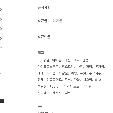
공지사항
혁
최근글
인기글
최근댓글
태그
IT
구글
아이폰
맛집
교토
단풍
마이크로소프트
티스토리
사진
파리
곤지암
매매
파이썬
화담숲
여행
푸켓
주요지수
전세
안드로이드
주식
가을
샤오미
d100
부동산
Python
갤럭시 노트
필리핀
실거래가
제주도
차트
기