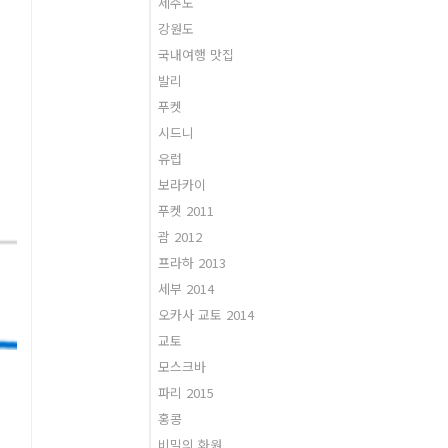
제주도
강원도
국내여행 맛집
벌
발리
없
푸켓
시드니
유럽
보라카이
푸켓 2011
괌 2012
프라하 2013
세부 2014
오카사 교토 2014
교토
모스크바
파리 2015
대
홍콩
비밀의 화원