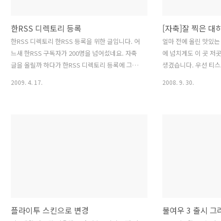
블로그는 나 자신의 기록이기 때문에 기록 남기기
용의자님의 Plain 입니다
를 멈출 생각은 전혀 없습니다. 시간을 잘 활용해
로 바꾸기 전부터 Pla
서 계속해서 돌아 볼 수 있는..
만, 제목 부분..
한RSS 디렉토리 등록
한RSS 디렉토리 한RSS 등록을 위한 글입니다. 어
얼마 전에 올린 맛있는
느새 한RSS 구독자가 200명을 넘어섰네요. 자축
에 넘치게도 이 곳 저곳
글을 올릴까 하다가 한RSS 디렉토리 등록에 그냥
생겼습니다. 우선 티
몇자 끄적여 봅니다. 구독해 주시는 분들 행복하세
사진입니다. F5(새로
2009. 4. 17.
2008. 9. 30.
요~*
이다가 하네요. http:/
은 지하철 무가지 데일
다. 얼마전에 티스토리
로 오늘 정도 게재되지
올랐네요
http://www.dailyz
dailyzoomreview=
이 찍기는 하지만 이렇
이라 가문의 영광으로 
네요 :-)
플라이투 스킨으로 변경