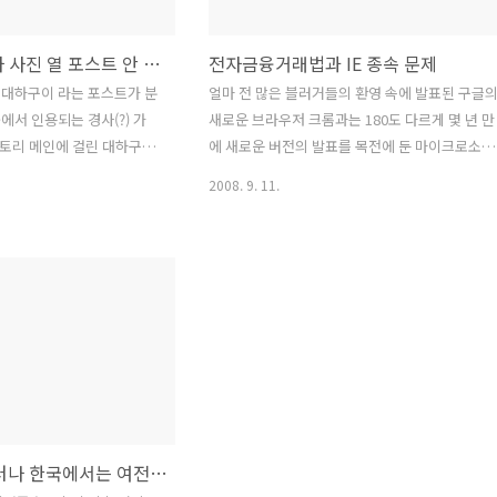
. Real Blogger 스킨으
보여야 하는 문제(?)가 있습니다. 일반적인 1단 스
in 스킨을 눈 여겨 보긴 했지
킨은 주로 하단에 최근 댓글이나, 트랙백 등이 보
이는데, Dive..
[자축]잘 찍은 대하 사진 열 포스트 안 부럽다
전자금융거래법과 IE 종속 문제
 대하구이 라는 포스트가 분
얼마 전 많은 블러거들의 환영 속에 발표된 구글
에서 인용되는 경사(?) 가
새로운 브라우저 크롬과는 180도 다르게 몇 년 만
스토리 메인에 걸린 대하구이
에 새로운 버전의 발표를 목전에 둔 마이크로소프
 고침)를 하면 보이다가 안보
트의 IE8 은 출시도 되기 전에 ActiveX 얘기로 욕
2008. 9. 11.
/tistory.com/ 그리고 오늘
을 바가지로 먹고 있다. ActiveX 와 관련된 이러
리줌 에도 사진이 올랐습니
혼란에는 영어를 제대로 모르거나, PC 가 뭔지도
 운영자 분께서 남기신 댓글
모르는 기자들도 한 몫을 단단히 했다. 내년 2월 
 않을까 생각했는데 실제로
핑몰 결제ㆍe뱅킹 대란 올수도 MS, 인터넷 익스
플로러 8.0 출시…"인터넷 대란 우려 “그런데 이
oom.co.kr/newspaper/index.asp?
기술을 개발한 마이크로소프트가 내년 초에 출시
2008-09-30 사진이 좋아 많
예정인 인터넷 익스플로러 8.0에서 액티브X 기능
게 어디에 소개된 적은 처음
을 빼기로 했습니다” "지난해 초 마이크로소프트
여겨집니다. 기분 좋은 날이
가 선보인 윈도비스타도 액티브X 기능이 지원되
않아 새 PC를 산 소비자들이 이전 버전인 윈도XP
로 소프트..
불여우 3 출시 그러나 한국에서는 여전히 마이너 브라우저일 뿐