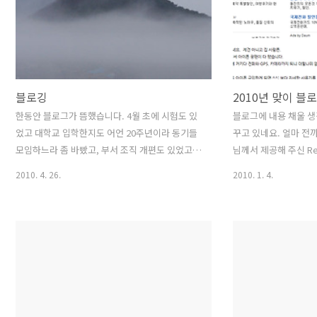
가장 반가울 때는 트위터에서 공식적으로 제공하
TechCrunch50 Conf
는 공유버튼이 블로그에 있을 경우입니다. 해당 버
grand prize despite
튼을 클릭하면 보통 아래와 같이 글 제목 - 블로그
이름 - URL - 글 쓴 이의 @ Twitter ID 가 한번에
표출됩니다. 이 방식을 선호하는 이유는 블로그 글
을 쓴..
블로깅
2010년 맞이 블
한동안 블로그가 뜸했습니다. 4월 초에 시험도 있
블로그에 내용 채울 생
었고 대학교 입학한지도 어언 20주년이라 동기들
꾸고 있네요. 얼마 전
모임하느라 좀 바빴고, 부서 조직 개편도 있었고
님께서 제공해 주신 Re
여의도 본사로 이사도 했고 짧은 기간 많은 일이
다. 이 스킨을 가로 
2010. 4. 26.
2010. 1. 4.
생겼었네요. 블로그를 쉬다 보니, 다시 예전처럼
랬어요. 개인적으로 
시간을 투자해서 글을 쓴다는 게 쉽지 않다는 걸
드는 스킨이었지만, 어
깨달았습니다. 언제나 그 흐름 속에 있을 때는 깨
너무 부담스럽고, 내용
닫지 못하지만, 잠시 떠났다 다시 오면 쉽게 적응
이는 거 아닌가 싶어서
이 안된다는 것을.. 미투데이나 트위터, 버즈 사이
다. 티스토리에서 제공
를 가끔씩 오가지만, 나만의 얘기를 할 수 있는 곳
지만 마음에 드는 스킨
은 역시 블로그가 좋습니다. 다시 안개를 뚫고 블
님이나, 세바님 등 스
로그를 계속 할 힘을 키울 수 있을까요. ^^; 물론
쁘신지 스킨 작업이 뜸