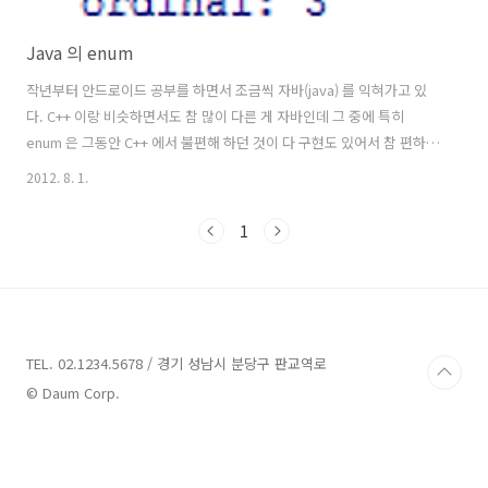
Java 의 enum
작년부터 안드로이드 공부를 하면서 조금씩 자바(java) 를 익혀가고 있
다. C++ 이랑 비슷하면서도 참 많이 다른 게 자바인데 그 중에 특히
enum 은 그동안 C++ 에서 불편해 하던 것이 다 구현도 있어서 참 편하다
예전에 C++ 관련 쓴 글은 아래 링크 참조 [C/C++] enum, 보다 나은
2012. 8. 1.
enum 기본적인 enum 선언이나 사용법은 자바나 C++ 이나 비슷하다
public enum Fruit { Banana, Apple, Lemon, Tomato, Melon; } 간단
1
한 과일을 enum 으로 선언했는데, 각 enum 에 어떻게 값이 들어 가는
지는 아래 테스트 코드로 확인 가능 // 간단한enum 확인용테스트코드
for (Fruit f : Fruit.values()) { Log.d("log"..
TEL. 02.1234.5678 / 경기 성남시 분당구 판교역로
© Daum Corp.