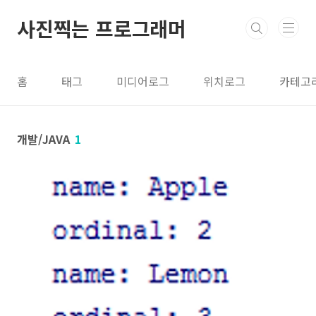
본문 바로가기
사진찍는 프로그래머
홈
태그
미디어로그
위치로그
카테고
개발/JAVA
1