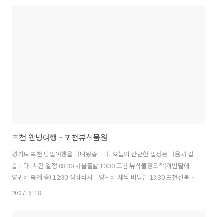
포천 웰빙여행 - 포천뷰식물원
경기도 포천 당일여행을 다녀왔습니다. 오늘의 간단한 일정은 다음과 같
습니다. 시간 일정 08:30 서울출발 10:30 포천 뷰식물원도착(이번달에
양귀비 축제 중) 12:30 점심식사 – 양귀비 새싹 비빔밥 13:30 포천신복온
천 도착 16:30 저녁을 먹기 위해 출발 17:30 저녁식사 – 의정부시 낙양동
2007. 6. 18.
오리마을 16:30 서울로 출발 18:50 서울 도착 포천뷰식물원 토요일 아침
에 서둘러 출발한 곳은 포천 뷰식물원 이었습니다. 다른 식물원에서는 보