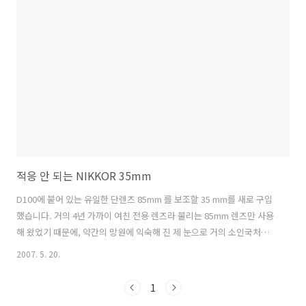
기 힘든 양귀비 꽃을 주 테마로 하고 있는 이 식물원은 2만여 평 대지에
다양한 꽃들과 테마들로 꾸며져 있습니다. 아직 잘 알려지지 않아서 인지
사람들로 북적이지 않아 마음 편히 구경하고 사진 찍을 수 있어 좋았습니
다. 점심은 이곳에서만 먹을 수 있는 별미인..
적응 안 되는 NIKKOR 35mm
D100에 붙어 있는 유일한 단렌즈 85mm 를 보조할 35 mm를 새로 구입
했습니다. 거의 4년 가까이 여친 전용 렌즈라 불리는 85mm 렌즈만 사용
해 왔었기 때문에, 약간의 망원에 익숙해 진 제 눈으로 거의 소인국처럼
보이는 35 mm 렌즈는 전혀 적응이 안되더군요. 새로 구입한 렌즈를 익
2007. 5. 20.
히기 위해 멀리 가지는 못하고 걸어서 30분 정도 거리인 선유도에 들러
새 식구 길들이기에 들어 갔습니다. 도촬이었기 때문에 구도가 좀 엉망입
1
니다. 정말 귀여운 얘기인데요 ^^; 한강 시민 공원에서 자전거 타는 연인