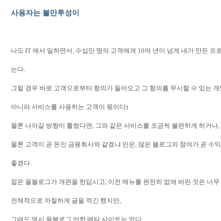
사용자는 불만투성이
나도
IT
에서 일하면서
,
수십만 명의 고객에게
10
여 년이 넘게 내가 만든 
는다
.
그럴 경우 바로 고객으로부터 항의가 들어오고 그 항의를 무시할 수 있는 
아니라 서비스를 사용하는 고객이 몫이다
)
물론 나아갈 방향이 틀렸다면
,
그와 같은 서비스를 조금씩 불편하게 하거나
,
물론 고객이 곧 돈인 금융회사와 같겠냐 만은
,
많은 블로그의 참여가 곧 수
좋겠다
.
젊은 올블로그가 개편을 한답시고
,
이전 메뉴를 완전히 없애 버린 것은 너
전체적으로 까칠하게 글을 적긴 했지만
,
그래도 역시 올블로그 만한 메타 사이트는 없다
.