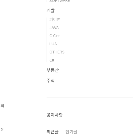
SOFTWARE
개발
파이썬
JAVA
C C++
LUA
OTHERS
C#
부동산
주식
류되
공지사항
 되
최근글
인기글