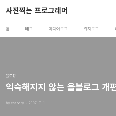
본문 바로가기
사진찍는 프로그래머
홈
태그
미디어로그
위치로그
블로깅
익숙해지지 않는 올블로그 개
by esstory
2007. 7. 1.