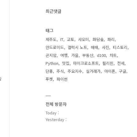
최근댓글
태그
제주도
IT
교토
샤오미
화담숲
파리
안드로이드
갤럭시 노트
매매
사진
티스토리
곤지암
여행
가을
부동산
d100
차트
Python
맛집
마이크로소프트
필리핀
전세
단풍
주식
주요지수
실거래가
아이폰
구글
푸켓
파이썬
할
전체 방문자
Today :
Yesterday :