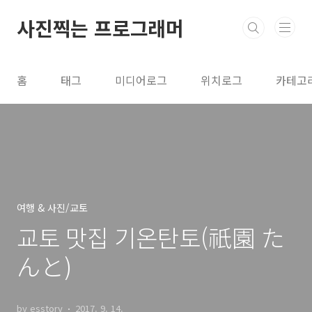
본문 바로가기
사진찍는 프로그래머
홈
태그
미디어로그
위치로그
카테고
여행 & 사진/교토
교토 맛집 기온탄토(祇園 た
んと)
by esstory
2017. 9. 14.