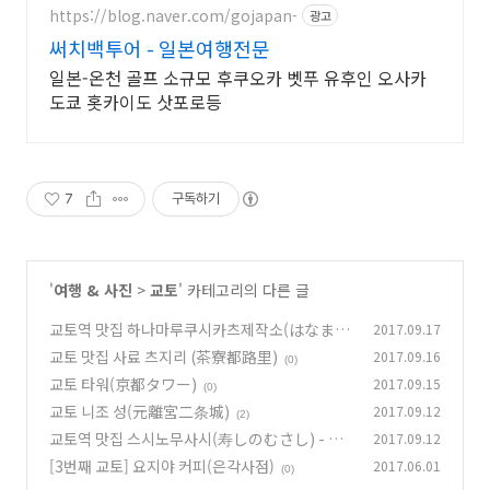
점 USJ까지
https://blog.naver.com/gojapan-
광고
써치백투어 - 일본여행전문
일본-온천 골프 소규모 후쿠오카 벳푸 유후인 오사카
도쿄 홋카이도 삿포로등
7
구독하기
'
여행 & 사진
>
교토
' 카테고리의 다른 글
교토역 맛집 하나마루쿠시카츠제작소(はなまる
2017.09.17
串カツ製作所)
교토 맛집 사료 츠지리 (茶寮都路里)
2017.09.16
(0)
(0)
교토 타워(京都タワー)
2017.09.15
(0)
교토 니조 성(元離宮二条城)
2017.09.12
(2)
교토역 맛집 스시노무사시(寿しのむさし) - 회
2017.09.12
전초밥
[3번째 교토] 요지야 커피(은각사점)
2017.06.01
(0)
(0)