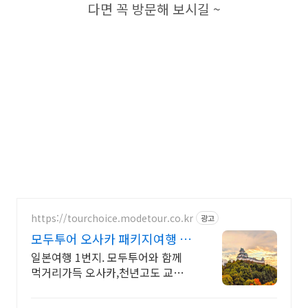
다면 꼭 방문해 보시길 ~
https://tourchoice.modetour.co.kr
광고
모두투어 오사카 패키지여행 볼
거리,먹거리 가득한 오사카
일본여행 1번지. 모두투어와 함께
먹거리가득 오사카,천년고도 교
토,USJ까지 볼거리 가득 도톰보리,
천년고도 교토, 아이들에게 인기만