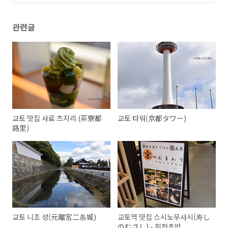
관련글
교토 맛집 사료 츠지리 (茶寮都
교토 타워(京都タワー)
路里)
교토 니조 성(元離宮二条城)
교토역 맛집 스시노무사시(寿し
のむさし) - 회전초밥