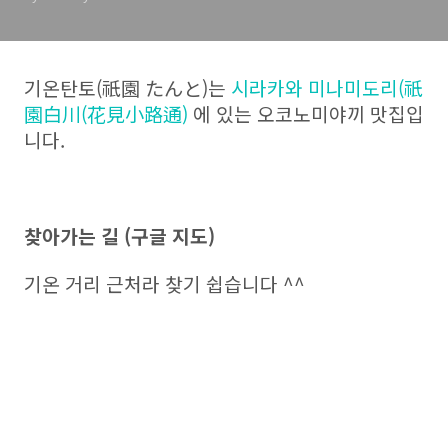
기온탄토
(
祇園 たんと
)
는
시라카와 미나미도리
(
祇
園白川
(
花見小路通
)
에 있는 오코노미야끼 맛집입
니다
.
찾아가는 길
(
구글 지도
)
기온 거리 근처라 찾기 쉽습니다
^^