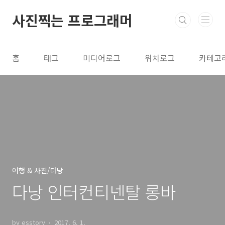
본문 바로가기
사진찍는 프로그래머
홈
태그
미디어로그
위치로그
카테고
여행 & 사진/다낭
다낭 인터컨티넨탈 롱바
by esstory
2017. 6. 1.