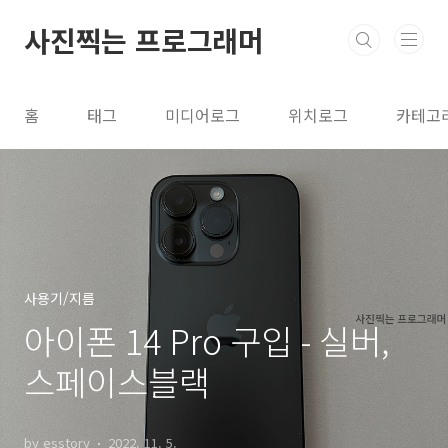
본문 바로가기
사진찍는 프로그래머
홈
태그
미디어로그
위치로그
카테고
사용기/지름
아이폰 14 Pro 구입 - 실버,
스페이스블랙
by esstory
2022. 11. 5.