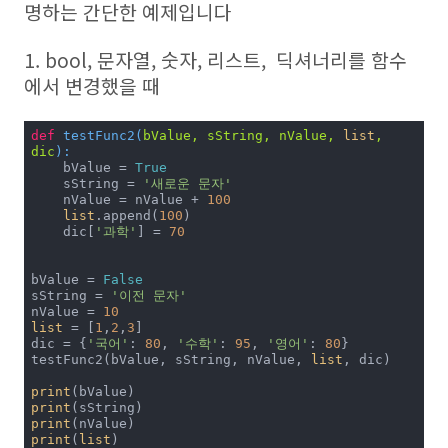
명하는 간단한 예제입니다
1. bool, 문자열, 숫자, 리스트, 딕셔너리를 함수
에서 변경했을 때
def
testFunc2
(
bValue, sString, nValue, 
list
, 
dic
):
    bValue = 
True
    sString = 
'새로운 문자'
    nValue = nValue + 
100
list
.append(
100
)

    dic[
'과학'
] = 
70
bValue = 
False
sString = 
'이전 문자'
nValue = 
10
list
 = [
1
,
2
,
3
]

dic = {
'국어'
: 
80
, 
'수학'
: 
95
, 
'영어'
: 
80
}

testFunc2(bValue, sString, nValue, 
list
, dic)

print
print
print
print
(
list