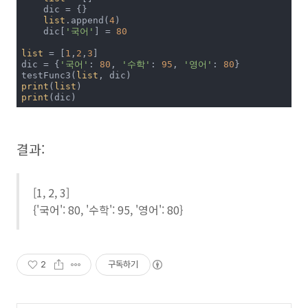
    dic = {}

list
.append(
4
)

    dic[
'국어'
] = 
80
list
 = [
1
,
2
,
3
]

dic = {
'국어'
: 
80
, 
'수학'
: 
95
, 
'영어'
: 
80
}

testFunc3(
list
print
(
list
print
(dic)
결과:
[1, 2, 3]
{'국어': 80, '수학': 95, '영어': 80}
2
구독하기