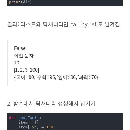
print
(dic)
결과: 리스트와 딕셔너리만 call by ref 로 넘겨짐
False
이전 문자
10
[1, 2, 3, 100]
{'국어': 80, '수학': 95, '영어': 80, '과학': 70}
2. 함수에서 딕셔너리 생성해서 넘기기
def
testFun
():
    item = {}

    item[
'x'
] = 
100