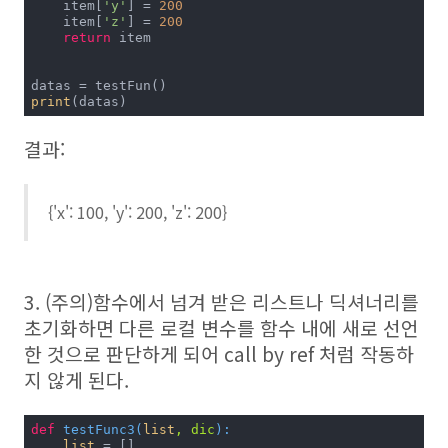
    item[
'y'
] = 
200
    item[
'z'
] = 
200
return
 item

print
(datas)
결과:
{'x': 100, 'y': 200, 'z': 200}
3. (주의)함수에서 넘겨 받은 리스트나 딕셔너리를
초기화하면 다른 로컬 변수를 함수 내에 새로 선언
한 것으로 판단하게 되어 call by ref 처럼 작동하
지 않게 된다.
def
testFunc3
(
list
, dic
):
list
 = []
