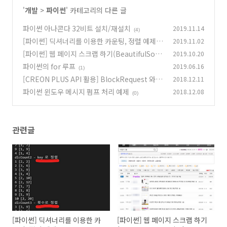
'
개발
>
파이썬
' 카테고리의 다른 글
파이썬 아나콘다 32비트 설치/재설치
2019.11.14
(4)
[파이썬] 딕셔너리를 이용한 카운팅, 정렬 예제
2019.11.02
[파이썬] 웹 페이지 스크랩 하기(BeautifulSoup
2019.10.20
(2)
이용)
파이썬의 for 루프
2019.06.16
(2)
(1)
[CREON PLUS API 활용] BlockRequest 와 R
2018.12.11
equest
파이썬 윈도우 메시지 펌프 처리 예제
2018.12.08
(362)
(0)
관련글
[파이썬] 딕셔너리를 이용한 카
[파이썬] 웹 페이지 스크랩 하기