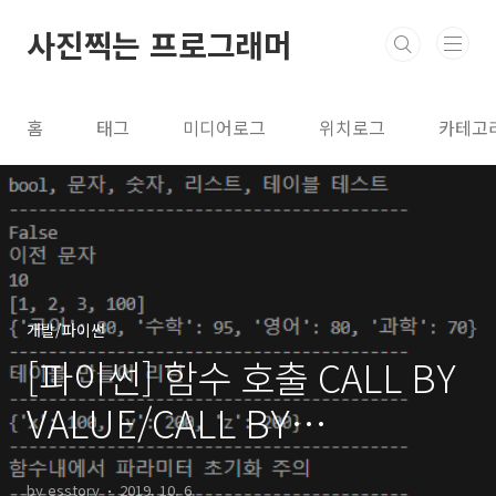
본문 바로가기
사진찍는 프로그래머
홈
태그
미디어로그
위치로그
카테고
개발/파이썬
[파이썬] 함수 호출 CALL BY
VALUE/CALL BY
REFERENCE
by esstory
2019. 10. 6.