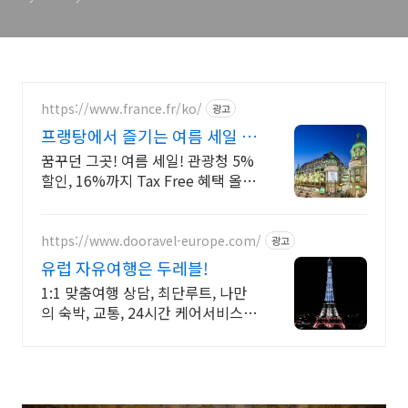
https://www.france.fr/ko/
광고
프랭탕에서 즐기는 여름 세일 무
료 에펠탑뷰 테라스
꿈꾸던 그곳! 여름 세일! 관광청 5%
할인, 16%까지 Tax Free 혜택 올해
반드시 가봐야 할 핫플!
https://www.dooravel-europe.com/
광고
유럽 자유여행은 두레블!
1:1 맞춤여행 상담, 최단루트, 나만
의 숙박, 교통, 24시간 케어서비스
제공!