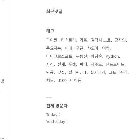
최근댓글
태그
파이썬
티스토리
가을
갤럭시 노트
곤지암
주요지수
매매
구글
샤오미
여행
마이크로소프트
부동산
화담숲
Python
사진
전세
푸켓
파리
제주도
안드로이드
단풍
맛집
필리핀
IT
실거래가
교토
주식
차트
d100
아이폰
 방
도
전체 방문자
Today :
Yesterday :