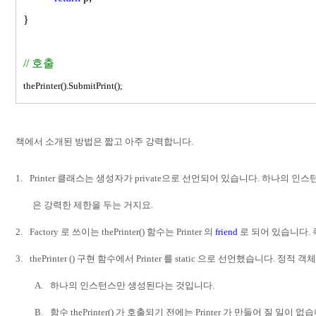
}
//
호출
thePrinter().SubmitPrint();
책에서 소개된 방법은 짧고 아주 강력합니다
.
1.
Printer
클래스는 생성자가
private
으로 선언되어 있습니다
.
하나의 인스턴
은 강력한 제한을 두는 거지요
.
2.
Factory
로 쓰이는
thePrinter()
함수는
Printer
의
friend
로 되어 있습니다
.
3.
thePrinter ()
구현 함수에서
Printer
를
static
으로 선언했습니다
.
정적 객체
A.
하나의 인스턴스만 생성된다는 것입니다
.
B.
함수
thePrinter()
가 호출되기 전에는
Printer
가 만들어 질 일이 없