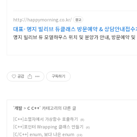
http://happymorning.co.kr/
광고
대표- 명지 빌리브 듀클래스 방문예약 & 상담안내접수
명지 빌리브 듀 모델하우스 위치 및 분양가 안내, 방문예약 및
공감
구독하기
'
개발
>
C C++
' 카테고리의 다른 글
[C++]소멸자에서 가상함수 호출하기
(8)
[C++]포인터 Wrapping 클래스 만들기
(4)
[C/C++] enum, 보다 나은 enum
(19)