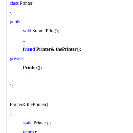
class
Printer
{
public
:
void
SubmitPrint();
..
friend
Printer& thePrinter();
private
:
Printer();
...
};
Printer& thePrinter()
{
static
Printer p;
return
p;