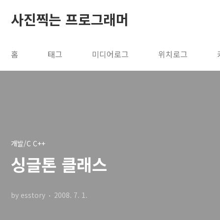
본문 바로가기
사진찍는 프로그래머
홈
태그
미디어로그
위치로그
개발/C C++
싱글톤 클래스
by esstory
2008. 7. 1.