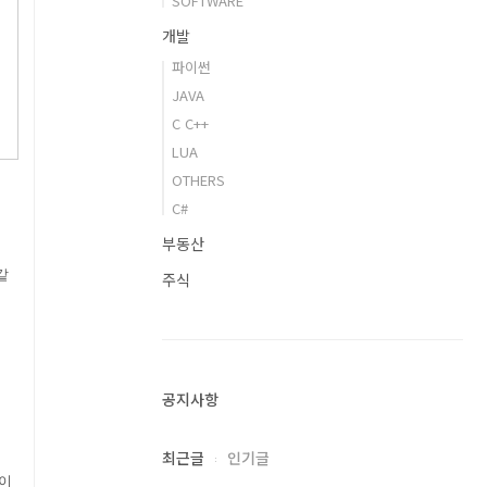
SOFTWARE
개발
파이썬
JAVA
C C++
LUA
OTHERS
C#
부동산
같
주식
공지사항
최근글
인기글
점이