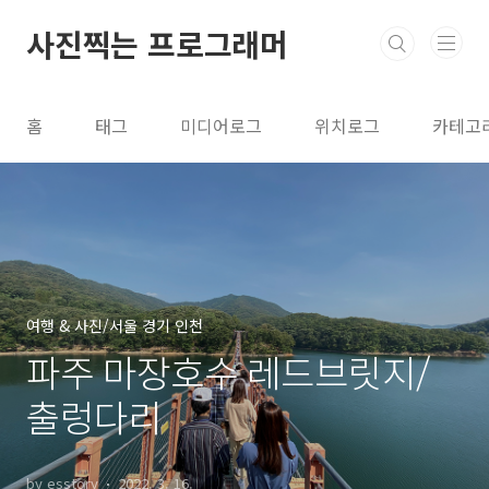
본문 바로가기
사진찍는 프로그래머
홈
태그
미디어로그
위치로그
카테고
여행 & 사진/서울 경기 인천
파주 마장호수 레드브릿지/
출렁다리
by esstory
2022. 3. 16.