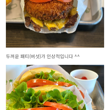
두꺼운 패티(버섯)가 인상적입니다 ^^