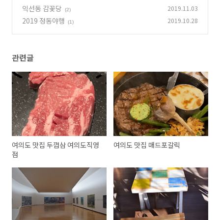
이 있는곳
익선동 감꽃당
2019.11.03
(0)
(2)
2019 정동야행
2019.10.28
(1)
관련글
여의도 맛집 두껍삼 여의도직영
여의도 맛집 매드포갈릭
점