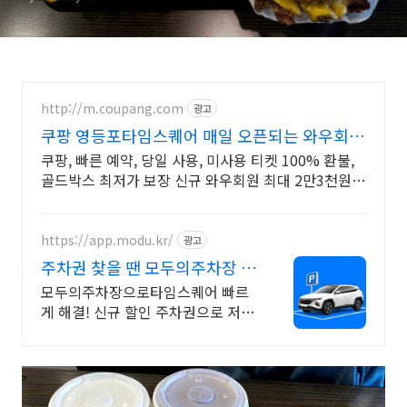
http://m.coupang.com
광고
쿠팡 영등포타임스퀘어 매일 오픈되는 와우회원
특가
쿠팡, 빠른 예약, 당일 사용, 미사용 티켓 100% 환불,
골드박스 최저가 보장 신규 와우회원 최대 2만3천원
쿠폰팩+5% 추가적립 혜택! 여행도 이제 쿠팡에서!
https://app.modu.kr/
광고
주차권 찾을 땐 모두의주차장 핫
플주차 검색은 모두의주차장
모두의주차장으로타임스퀘어 빠르
게 해결! 신규 할인 주차권으로 저렴
하게 결제하세요