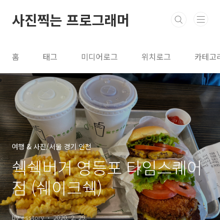
본문 바로가기
사진찍는 프로그래머
홈
태그
미디어로그
위치로그
카테고
여행 & 사진/서울 경기 인천
쉑쉑버거 영등포 타임스퀘어
점 (쉐이크쉑)
by esstory
2020. 2. 29.