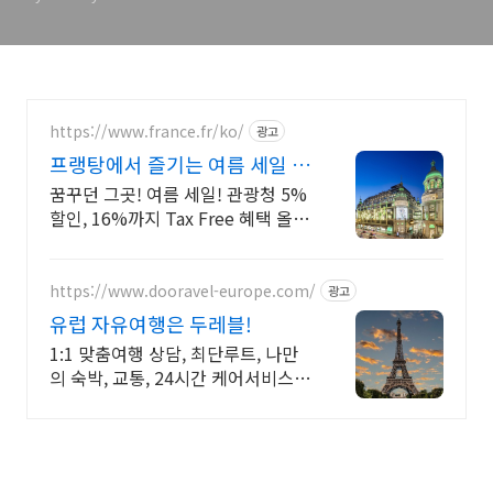
https://www.france.fr/ko/
광고
프랭탕에서 즐기는 여름 세일 무
료 에펠탑뷰 테라스
꿈꾸던 그곳! 여름 세일! 관광청 5%
할인, 16%까지 Tax Free 혜택 올해
반드시 가봐야 할 핫플!
https://www.dooravel-europe.com/
광고
유럽 자유여행은 두레블!
1:1 맞춤여행 상담, 최단루트, 나만
의 숙박, 교통, 24시간 케어서비스
제공!