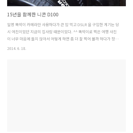
15년을 함께한 니콘 D100
일명 똑딱이 카메라만 사용하다가 큰 맘 먹고 DSLR 을 구입한 계기는 당
시 여친이었던 지금의 집사람 때문이었다. ^^ 똑딱이로 찍은 여행 사진
이 너무 마음에 들지 않아서 어떻게 하면 좀 더 잘 찍어 볼까 하다가 정신
을 차려보니 손에 쥐고 있던 니콘 D100 하지만 DSLR 만 구입한다고 크
2014. 6. 18.
게 사진이 나아지지는 않았다.초보자용 DSLR 렌즈라고 가게에서 추천
한 25-80 번들렌즈도 같이 구입했는데, 조리개가 뭔지 셔터 속도가 뭔지
모르는 초보여서 이 비싼 카메라로 사진을 찍었음에도 똑딱이보다 못한
사진이 나와 처음에는 크게 실망했던 기억이 난다 ^^크게 낙담을 하던 중
궁극의 여친 렌즈라 불리는 85mm 단렌즈를 만났다. 이건 조리개 3.5 정
도 고정해 놓고 그냥 찍기만 하면 바보가 아닌 이상 모델만 좋..