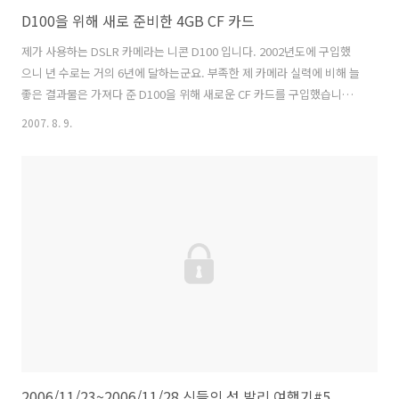
D100을 위해 새로 준비한 4GB CF 카드
제가 사용하는 DSLR 카메라는 니콘 D100 입니다. 2002년도에 구입했
으니 년 수로는 거의 6년에 달하는군요. 부족한 제 카메라 실력에 비해 늘
좋은 결과물은 가져다 준 D100을 위해 새로운 CF 카드를 구입했습니다.
그 동안 512MB와 256MB CF 카드로 근근이 버티고 있었지만 곧 가게 될
2007. 8. 9.
지도 모를 여름휴가를 대비해서 넉넉한 저장용량의 CF 카드가 필요 했습
니다. 하도 예전에 나온 기계이다 보니, 최근에 나온 2GB 나 4GB CF 메
모리가 문제가 없을까 걱정했는데 SLR CLUB 니콘 게시판에서
Transcend 4GB를 사용 중이라는 글을 읽고 오늘 용기를 내어 구입했습
니다. 가격이 저렴한 75배속을 구입해서 그런지 사진찍고 나서 약간의
딜레이(파일 저장을 위한)가 있긴 합니다만 사진 ..
2006/11/23~2006/11/28 신들의 섬 발리 여행기#5