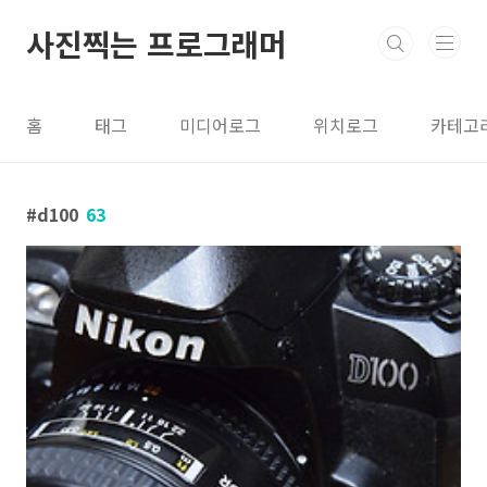
본문 바로가기
사진찍는 프로그래머
홈
태그
미디어로그
위치로그
카테고
d100
63