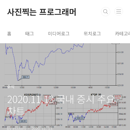
본문 바로가기
사진찍는 프로그래머
홈
태그
미디어로그
위치로그
카테고
주식
2020.11.13 국내 증시 주요
차트
by esstory
2020. 11. 13.