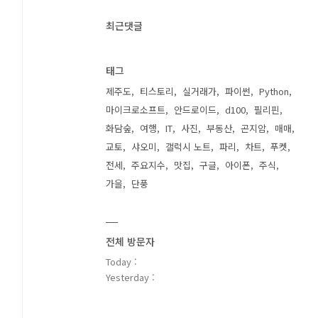
최근댓글
태그
제주도
티스토리
실거래가
파이썬
Python
마이크로소프트
안드로이드
d100
필리핀
화담숲
여행
IT
사진
부동산
곤지암
매매
교토
샤오미
갤럭시 노트
파리
차트
푸켓
전세
주요지수
맛집
구글
아이폰
주식
가을
단풍
전체 방문자
Today :
Yesterday :