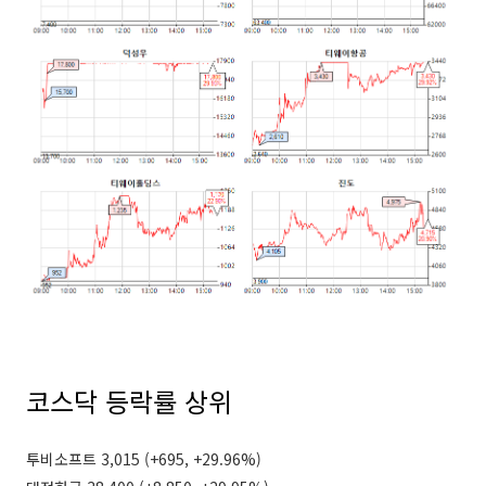
코스닥 등락률 상위
투비소프트 3,015 (+695, +29.96%)