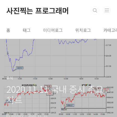
본문 바로가기
사진찍는 프로그래머
홈
태그
미디어로그
위치로그
카테고
주식
2020.11.11 국내 증시 주요
차트
by esstory
2020. 11. 11.