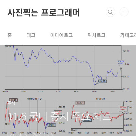
본문 바로가기
사진찍는 프로그래머
홈
태그
미디어로그
위치로그
카테고
주식
11.6 국내 증시 주요 차트
by esstory
2020. 11. 6.