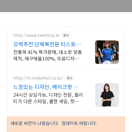
http://www.teestory.kr
광고
강력추천 단체복전문 티스토리
16년 전통의 전문업체
전품목 41% 특가판매, 대소량 맞춤
제작, 재구매율100%, 무료디자인,
신속제작
http://m.makehot.co.kr/
광고
느낌있는 디자인, 메이크핫 차별
화되고 세련된 디자인!
24시간 상담가능, 디자인 전문, 퀄리
티가 다른 스타일, 쿨한 세일, 핫한
디자인
새로운 버전이 나왔습니다. 업데이트 바랍니다.