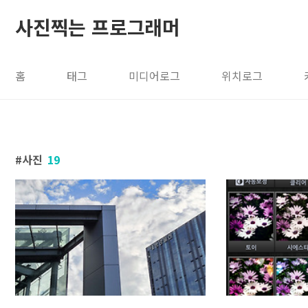
본문 바로가기
사진찍는 프로그래머
홈
태그
미디어로그
위치로그
사진
19