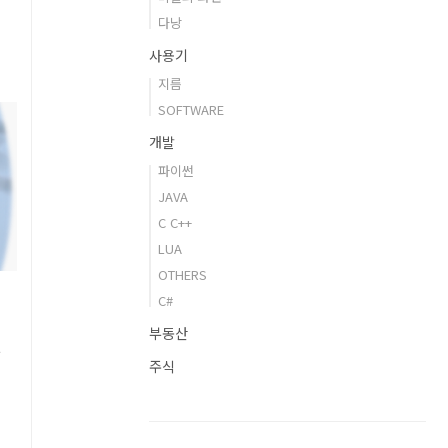
다낭
사용기
지름
SOFTWARE
개발
파이썬
JAVA
C C++
LUA
OTHERS
C#
부동산
없
주식
니
됐
,