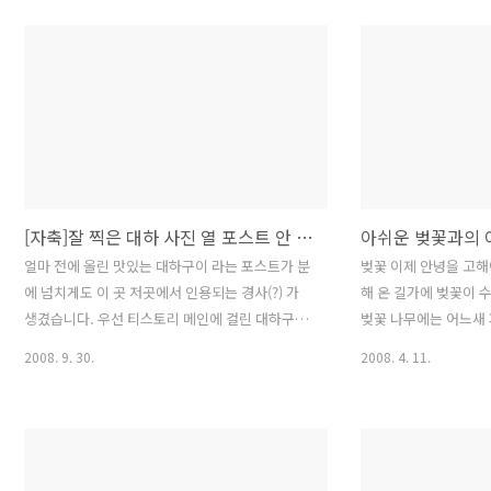
습니다. 혹시 찾아가실 분들은 아래 링크 (아이나
도에 있는 대명 리조트
비) 를 참조 하시고 근처를 살피시면 찾아 가실 수
은 회사에서 운영하는
있습니다. 아이나비 홈페이에서 검색되는 주소 한
되더군요. 자세한 내
겨울이 아니어서 눈 덮힌 멋진 풍광을 담아 오지
니다 ^^; 1층 로비에
못해 아쉬움이 많이 남는 곰소 염전 사진 이어 집
시간이 2시인데 조금 
니다. 옛날에는 소금을 소곰이라고 했다고 합니다.
다릴 곳이 필요해서 들
곰소라는 명칭도 거기서 왔다네요. 겨울이라 그런
쿠아 수영장이 조금 보
지 곰소 염전 주위는 너무 한산 하기만 했습니다.
다 체크인 했습니다. 침
사람도 소금도 없고 소..
었을 때는 트윈이었는데,
[자축]잘 찍은 대하 사진 열 포스트 안 부럽다
아쉬운 벚꽃과의 
얼마 전에 올린 맛있는 대하구이 라는 포스트가 분
벚꽃 이제 안녕을 고해
에 넘치게도 이 곳 저곳에서 인용되는 경사(?) 가
해 온 길가에 벚꽃이 
생겼습니다. 우선 티스토리 메인에 걸린 대하구이
벚꽃 나무에는 어느새 
사진입니다. F5(새로 고침)를 하면 보이다가 안보
주가 지나면 벚꽃과는
2008. 9. 30.
2008. 4. 11.
이다가 하네요. http://tistory.com/ 그리고 오늘
요 비가 와서 더욱 맑게
은 지하철 무가지 데일리줌 에도 사진이 올랐습니
마지막 모습을 담았습니
다. 얼마전에 티스토리 운영자 분께서 남기신 댓글
로딩에 문제가 생겼다면 
로 오늘 정도 게재되지 않을까 생각했는데 실제로
아시죠 ? ^^)
올랐네요