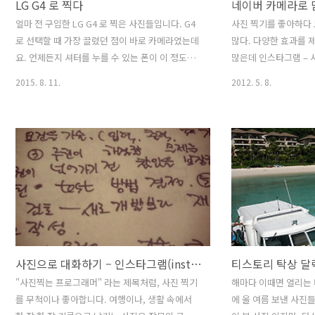
LG G4 로 찍다
네이버 카메라로 
얼마 전 구입한 LG G4 로 찍은 사진들입니다. G4
사진 찍기를 좋아하다 
로 선택할 때 가장 끌렸던 점이 바로 카메라였는데
많다. 다양한 효과를 
요. 언제든지 셔터를 누를 수 있는 폰이 이 정도로
많은데 인스타그램 – 
발전하다니 사진을 좋아하는 저로서는 정말 좋네
를 줄 수 있을 뿐만 아
2015. 8. 11.
2012. 5. 8.
요 :) ※ 몇 몇 사진은 윈도우 10 에 있는 사진 앱으
람과 바로 의견을 주고 
로 자동 보정 먹여 주었습니다 ^^ (윈도우 10 기본
가 통합된 앱. 국내에
사진 앱 정말 좋네요~) 관련 글2015/07/13 - [사용
리와 많은 부분 닮았다
기/지름] - LG G4 구입 (F500L,지4)
마 전부터 안드로이드 
데, 사진 사이즈가 특
문제가 있어 잘 사용하
사진 크기를 줄이다 보
는 느낌이 제대로 전달
360 – 꽤 괜찮은 사진
앱 중 가장 다양한 효
내려 받기 등 다른 ..
사진으로 대화하기 – 인스타그램(instagram)
티스토리 탁상 달력
"사진찍는 프로그래머" 라는 제목처럼, 사진 찍기
해마다 이때면 열리는 
를 무척이나 좋아합니다. 여행이나, 생활 속에서
에 올 여름 보낸 사진들