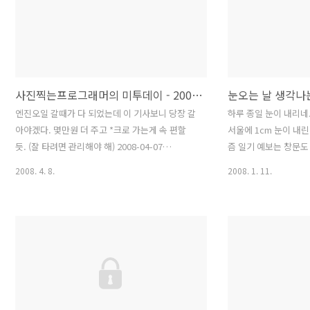
http://www.dailyzoom.co.kr/newspaper/index.asp?
dailyzoomreview=2008-09-30 사진이 좋아 많
이 찍기는 하지만 이렇게 어디에 소개된 적은 처음
이라 가문의 영광으로 여겨집니다. 기분 좋은 날이
네요 :-)
사진찍는프로그래머의 미투데이 - 2008년 4월 7일
눈오는 날 생각나
엔진오일 갈때가 다 되었는데 이 기사보니 당장 갈
하루 종일 눈이 내리네
아야겠다. 몇만원 더 주고 *크로 가는게 속 편할
서울에 1cm 눈이 내린
듯. (잘 타려면 관리해야 해) 2008-04-07
즘 일기 예보는 창문도
08:28:29 월 정액 6,000원으로 핸드폰에서 무제한
양입니다. 눈 오는 날
2008. 4. 8.
2008. 1. 11.
인터넷이 가능한 LG텔레콤 오즈(OZ) 서비스 이정
있습니다. 2003년도
도 서비스라면 핸드폰으로 인터넷 해 볼만 하겠다.
난 사진이네요. D100
그동안 터무니 없이 비싼 통신요금 때문에 있으나
이 뭔지도 모를 때였지
마나한 서비스였는데.. (핸드폰 바꿔볼까 할부가
러움 없이 늘 카메라를
10개월 남았는데 --) 2008-04-07 08:36:39 점심
때였던 거 같습니다. 
시간 30분만에 출사(?)해서 벚꽃 사진 140장 후다
하네요.사진 속의 꼬
닥 찍고 왔다. 뚝방길까지 오가는 시간 15분 빼면
군요. 세월 참...
15분만에 140컷. 제대로 사진을 못찍으니 셔터 누