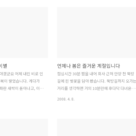
를 이제야 다녀왔습니다. 같
점심때 잠시 산책삼아 회사 근처를 돌아 다니다 
 쏠비치와 여러모로 비교가
면 봄의 기운에 살맛 난다는 생각이 들더라구요.
용은 사진으로 풀어 나가겠습
그래서 몸은 좀 피곤하지만, 이번 주는 카메라를
 있는 할리스입니다. 체크인
들고 출근을 해서 점심 시간마다 조금씩 벚꽃이랑
일찍 갔더니 청소 중이라 기
목련이랑 이름 모를 꽃들 사진을 찍어 봤습니다.
렀습니다. 할리스 옆에는 아
비록 진해나 경주, 쌍계사는 아니지만, 회사 근처
여서 지루하지 않게 앉아 있
에도 꽤 볼만한 풍경들이 많아서 눈을 즐겁게 해
대입니다 ^^; 솔비치에 묵
주었습니다. 장소나, 시간이나 카메라 실력이나 
 이번에는 ..
러모로 부족하지만, 2009..
이별
언제나 봄은 즐거운 계절입니다
야겠군요 어제 내린 비로 인
점심시간 30분 짬을 내어 회사 근처 안양 천 뚝방
수북이 쌓였습니다. 게다가
길에 핀 벚꽃을 담아 봤습니다. 뚝방길까지 오가
파란 새싹이 돋아나고, 이번
거리를 생각하면 거의 10분만에 후다닥 다녀온 초
 아쉬운 작별을 고해야겠네
단위 출사였습니다만, 봄기운이 만연한 벚꽃 길을
2008. 4. 8.
 개인 오후. 아쉬운 벚꽃의
렌즈에 담기에는 충분한 시간이었던 거 같습니다.
다. 사진이 좀 많습니다.
어느새 목련은 이미 끝물이고, 지난주 금요일까지
미리 죄송합니다 :)(F11
만 해도 아직 제대로 필 기미가 없던 벚꽃은 이번
주말이면 벌써 꽃잎이 질까 걱정해야 할 정도로 
었네요. 봄은 너무 아쉬울 정도로 짧은 거 같습니