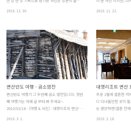
한 장 한 장 기록으로 남기는 사진은 장문의 글보
이 본 사진 이지만, 다
다 더 많은 얘기가 감동을 주거든요. 그런 저지만,
이가 눈에 선하네요 사
2010. 12. 30.
2010. 11. 22.
똑딱이 카메라나, 핸드폰으로는 거의 사진을 찍지
히 보시려면 F11 전체
않습니다. 똑딱이 카메라로는 제가 원하는 사진이
길 권해 드립니다.
제대로 표현이 안되고, 결과물도 늘 실망스러웠거
든요. 그래서 거의 몇 년 동안 똑딱이로 찍은 사진
은 한 장도 없었던 거 같습니다. 아이폰도 마찬가
지입니다. 아이폰 4는 성능이 많이 좋아졌다고 들
었는데, 아이폰 3G 사용자인 저로서는 아이폰의
사진 능력을 거의 신뢰하지 않습니다. 그런 제가,
오늘은 아이폰으로 찍은 사진을 멋지게 꾸미는 동
시에 네트워크에 연결된 사람들과 사진을 나눌 수
있는 멋진 앱을 소개하려고 합니다..
변산반도 여행 - 곰소염전
대명리조트 변산 
변산반도 여행기 그 두번째 곰소 염전입니다. 첫번
추운 2월에 결혼한 저
째 여행기는 아래 글 부터 봐 주세요~.
디 다녀올만한 곳이 필
2010/02/18 - [여행 & 사진] - 대명리조트 변산 호
는 웬만하면(결혼 전에
텔 양질의 소금으로 허영만의 만화 "식객" 에도 소
만) 집에 콕 박혀 있거
2010. 3. 1.
2010. 2. 18.
개될 정도로 유명한 소금 생산지이지만, 찾는 사람
이 날이니 만큼 어디 
이 적어서 그런지 지도 상에서 찾기는 조금 어려웠
작년부터 몇 번 갈 뻔