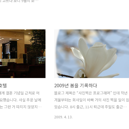
시 고르다 보니 9월의 보라카
진이 제법 크기 때문에 편안
 모드 + 스페이스 키로 보시
호텔
2009년 봄을 기록하다
에게 결혼 기념일 근처로 어
블로그 제목은 “사진찍은 프로그래머” 인데 작년
요했습니다. 사실 추운 날에
겨울부터는 회사일이 바빠 거의 사진 찍을 일이 
는 그런 거 따지지 않았지
었습니다. 8시 출근, 11시 퇴근데 주말도 출근이
나 가까운 곳에만 가지만 날
아무래도 시간을 낼 수가 있어야죠.. 프로젝트 오
2009. 4. 13.
훌쩍 다녀오고 싶더라구요.
픈이 얼마 안남았으니 이 고생도 거의 끝날때가 
 했지만 가보지 못한 변산반
습니다. 프로젝트가 아무리 바빠도 출퇴근할 때나