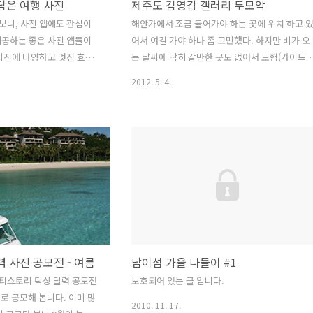
담은 여행 사진
제주도 김영갑 갤러리 두모악
보니, 사진 앱에도 관심이
해안가에서 조금 들어가야 하는 곳에 위치 하고 
제공하는 좋은 사진 앱들이
어서 여길 가야 하나 좀 고민했다. 하지만 비가 오
사진에 다양하고 멋진 효과
는 날씨에 딱히 갈만한 곳도 없어서 모험(가이드
니라, 사진을 올리고 다른 사
해야 하는 입장에서는 가자고 한 곳이 영 아닐 경
2012. 5. 4.
받을 수 있는 기능 + 서비스
우를 늘 생각해야 해서)이다 싶었는데 결론적으로
서 히트치고 있는 카카오스토
너무 좋았다 아담하게 잘 꾸며진 정원이나, 다양
. 아이폰에만 제공되다가 얼
인간 군상을 표현하는 돌 조각들이 특히 인상적 
앱도 공개가 되어 사용중인
말의 폰트가 예사롭지 않다. 김영갑 갤러리 입구
정 크기 이하로 줄여야 하는
통과하면 작원 정원이 있는데 이 정원을 구경하는
지 않게 되었다. 가로 세로
데는 별도의 비용이 들지 않고 건물에 있는 갤러
면 아무래도 표현하고자 하
를 구경할 때만 성인 3,000원을 받는다 사진은 생
되기 힘들기 때문 카메라
각한 것보다 그리 많지 않기 때문에 대단(?)한 걸
 효과 앱이다. 내가 써본 사진
기대했다면 조금 실망할 수도 다양한 모양의 돌 
과를 제공하고, 배경 카메라
각들이 비 맞은 나무들과 어우려져 멋진 모습을 
출해 준다. 무슨 고민..
 사진 공모전 - 여름
남이섬 가을 나들이 #1
티스토리 탁상 달력 공모전
보호되어 있는 글 입니다.
로 공모해 봅니다. 이미 많
2010. 11. 17.