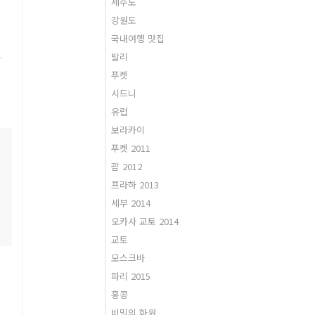
제주도
강원도
있
국내여행 맛집
발리
를
푸켓
시드니
한
유럽
푯
보라카이
를
푸켓 2011
괌 2012
리
프라하 2013
세부 2014
오카사 교토 2014
조
교토
연
모스크바
파리 2015
홍콩
비밀의 화원