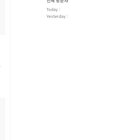
전체 방문자
Today :
Yesterday :
사
습
왔
진
진