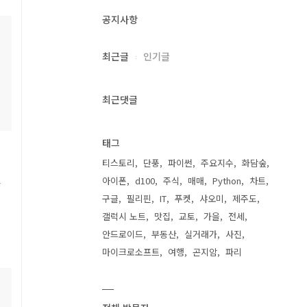
보
공지사항
최근글
인기글
,
최근댓글
여
태그
티스토리
단풍
파이썬
주요지수
화담숲
아이폰
d100
주식
매매
Python
차트
는
구글
필리핀
IT
푸켓
샤오미
제주도
갤럭시 노트
맛집
교토
가을
전세
안드로이드
부동산
실거래가
사진
마이크로소프트
여행
곤지암
파리
피